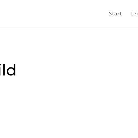
Start
Le
ild