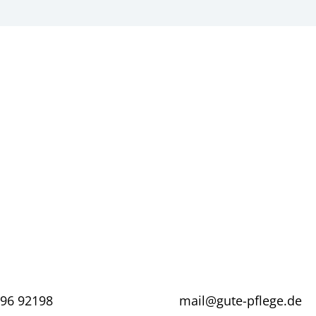
Gute Pflege ist unsere Mission!
365 Tage im Jahr
96 92198
mail@gute-pflege.de